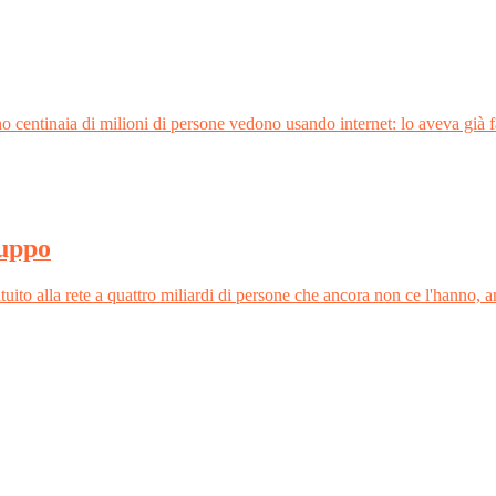
 centinaia di milioni di persone vedono usando internet: lo aveva già f
luppo
atuito alla rete a quattro miliardi di persone che ancora non ce l'hann