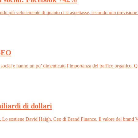
tando più velocemente di quanto ci si aspettasse, secondo una prevision
 SEO
da social e hanno un po’ dimenticato l’importanza del traffico organico
liardi di dollari
n. Lo sostiene David Haigh, Ceo di Brand Finance. Il valore del brand 