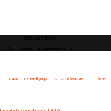
DIGISTAFF
View all authors posts further down below.
al mercato, accrescere il proprio business ed innovarsi. Perché invest
ui social: Facebook +42%