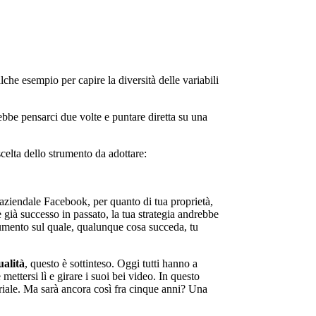
lche esempio per capire la diversità delle variabili
bbe pensarci due volte e puntare diretta su una
scelta dello strumento da adottare:
a aziendale Facebook, per quanto di tua proprietà,
 già successo in passato, la tua strategia andrebbe
 strumento sul quale, qualunque cosa succeda, tu
ualità
, questo è sottinteso. Oggi tutti hanno a
ettersi lì e girare i suoi bei video. In questo
riale. Ma sarà ancora così fra cinque anni? Una