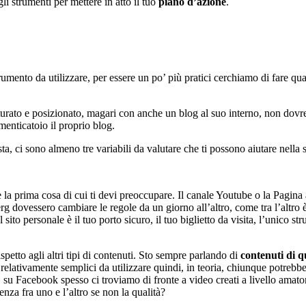
li strumenti per mettere in atto il tuo
piano d’azione
.
trumento da utilizzare, per essere un po’ più pratici cerchiamo di fare qua
turato e posizionato, magari con anche un blog al suo interno, non dovre
menticatoio il proprio blog.
ta, ci sono almeno tre variabili da valutare che ti possono aiutare nella 
 è la prima cosa di cui ti devi preoccupare. Il canale Youtube o la Pagin
 dovessero cambiare le regole da un giorno all’altro, come tra l’altro è
l sito personale è il tuo porto sicuro, il tuo biglietto da visita, l’unico
ispetto agli altri tipi di contenuti. Sto sempre parlando di
contenuti di q
lativamente semplici da utilizzare quindi, in teoria, chiunque potrebbe m
 su Facebook spesso ci troviamo di fronte a video creati a livello amato
nza fra uno e l’altro se non la qualità?