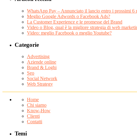
WhatsApp Pay – Annunciato il lancio entro i prossimi 6 
Meglio Google Adwords o Facebook Ads?
La Customer Experience e le promesse del Brand
Video o Blog, qual è la migliore strategia di web market
Video: meglio Facebook o meglio Youtube?
Categorie
Advertising
Aziende online
Brand & Loghi
Seo
Social Network
Web Strategy
Home
Chi siamo
Know-How
Clienti
Contatti
Temi