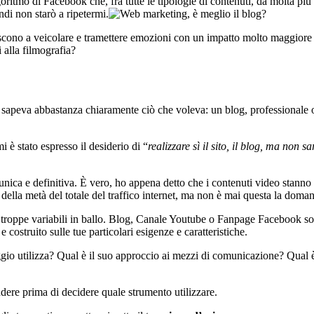
oritmo di Facebook che, fra tutte le tipologie di contenuti, dà molta più
ndi non starò a ripetermi.
iescono a veicolare e tramettere emozioni con un impatto molto maggiore 
 alla filmografia?
 e sapeva abbastanza chiaramente ciò che voleva: un blog, professionale 
i è stato espresso il desiderio di “
realizzare sì il sito, il blog, ma non
a unica e definitiva. È vero, ho appena detto che i contenuti video sta
della metà del totale del traffico internet, ma non è mai questa la doman
ono troppe variabili in ballo. Blog, Canale Youtube o Fanpage Facebook s
e costruito sulle tue particolari esigenze e caratteristiche.
aggio utilizza? Qual è il suo approccio ai mezzi di comunicazione? Qual è
ere prima di decidere quale strumento utilizzare.