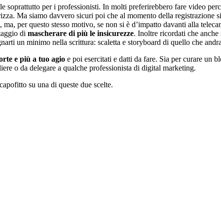
soprattutto per i professionisti. In molti preferirebbero fare video perch
izza. Ma siamo davvero sicuri poi che al momento della registrazione si ri
, ma, per questo stesso motivo, se non si è d’impatto davanti alla tele
ntaggio di
mascherare di più le insicurezze
. Inoltre ricordati che anche
i un minimo nella scrittura: scaletta e storyboard di quello che andrai 
forte e più a tuo agio
e poi esercitati e datti da fare. Sia per curare un 
aliere o da delegare a qualche professionista di digital marketing.
capofitto su una di queste due scelte.