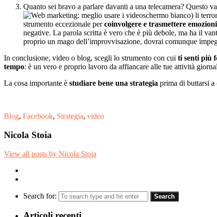
Quanto sei bravo a parlare davanti a una telecamera? Questo vale 
schermo bianco) li terror
strumento eccezionale per
coinvolgere e trasmettere emozioni
negative. La parola scritta è vero che è più debole, ma ha il va
proprio un mago dell’improvvisazione, dovrai comunque impegnart
In conclusione, video o blog, scegli lo strumento con cui
ti senti più 
tempo
: è un vero e proprio lavoro da affiancare alle tue attività giorn
La cosa importante è
studiare bene una strategia
prima di buttarsi a 
Blog
,
Facebook
,
Strategia
,
video
Nicola Stoia
View all posts by Nicola Stoia
Search for:
Articoli recenti