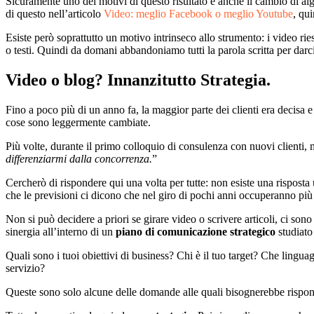
Sicuramente uno dei motivi di questo risultato è anche il cambio di alg
di questo nell’articolo
Video: meglio Facebook o meglio Youtube
, qui
Esiste però soprattutto un motivo intrinseco allo strumento: i video r
o testi. Quindi da domani abbandoniamo tutti la parola scritta per darci
Video o blog? Innanzitutto Strategia.
Fino a poco più di un anno fa, la maggior parte dei clienti era decisa
cose sono leggermente cambiate.
Più volte, durante il primo colloquio di consulenza con nuovi clienti, m
differenziarmi dalla concorrenza.
”
Cercherò di rispondere qui una volta per tutte: non esiste una rispost
che le previsioni ci dicono che nel giro di pochi anni occuperanno più 
Non si può decidere a priori se girare video o scrivere articoli, ci s
sinergia all’interno di un
piano di comunicazione strategico
studiato 
Quali sono i tuoi obiettivi di business? Chi è il tuo target? Che lingu
servizio?
Queste sono solo alcune delle domande alle quali bisognerebbe rispond