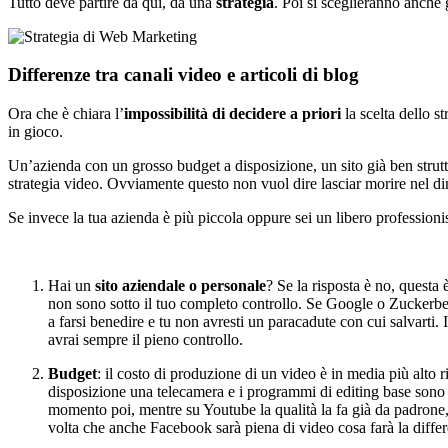
Tutto deve partire da qui, da una
strategia
. Poi si sceglieranno anche g
Differenze tra canali video e articoli di blog
Ora che è chiara l’
impossibilità di decidere a priori
la scelta dello s
in gioco.
Un’azienda con un grosso budget a disposizione, un sito già ben strut
strategia video. Ovviamente questo non vuol dire lasciar morire nel di
Se invece la tua azienda è più piccola oppure sei un libero professionis
Hai un
sito aziendale o personale
? Se la risposta è no, questa
non sono sotto il tuo completo controllo. Se Google o Zuckerberg
a farsi benedire e tu non avresti un paracadute con cui salvarti. I
avrai sempre il pieno controllo.
Budget
: il costo di produzione di un video è in media più alto r
disposizione una telecamera e i programmi di editing base sono re
momento poi, mentre su Youtube la qualità la fa già da padrone,
volta che anche Facebook sarà piena di video cosa farà la differe