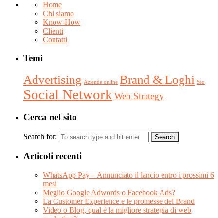
Home
Chi siamo
Know-How
Clienti
Contatti
Temi
Advertising
Brand & Loghi
Aziende online
Seo
Social Network
Web Strategy
Cerca nel sito
Search for:
Articoli recenti
WhatsApp Pay – Annunciato il lancio entro i prossimi 6
mesi
Meglio Google Adwords o Facebook Ads?
La Customer Experience e le promesse del Brand
Video o Blog, qual è la migliore strategia di web