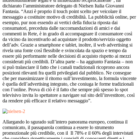
indissolubilmente legati e si influenzano reciprocamente”, ha
dichiarato l’amministratore delegato di Nielsen Italia Giovanni
Fantasia. “Anzi è proprio il touch point scelto per veicolare il
messaggio a costituire motivo di credibilità. La pubblicità online, per
esempio, pur non essendo ai vertici della fiducia riposta dai
consumatori, preceduta dalle raccomandazioni di amici e dai
commenti in Rete, è in grado di accompagnare il consumatore così
da vicino da incentivarlo ad acquistare il prodotto/servizio oggetto
dell’adv. Grazie a smartphone e tablet, inoltre, il web advertising si
rivela una fonte così flessibile e svincolata da spazio e tempo da
essere più performante nelle decisioni di acquisto rispetto ai mezzi
considerati più credibili. D’altra parte – ha aggiunto Fantasia – non
si può tralasciare il fatto che i canali tradizionali ricoprono ancora
posizioni rilevanti fra quelli privilegiati dal pubblico. Ne consegue
che per massimizzare il ritorno sull’investimento, la formula vincente
è quella dell’advertising integrato, che coniuga le forme tradizionali
con l’online. Prova di ciò è il fatto che sempre più spesso lo spot
televisivo invita lo spettatore a navigare sul sito dell’investitore, così
da rendere più efficace il relativo messaggio”.
Allargando lo sgurado sull’intero panorama europeo, continua il
comunicato, il passaparola continua a essere lo strumento
promozionale più credibile, con il Il 78% e il 60% degli intervistati
che considera rispettivamente i consigli di conoscenti diretti e i